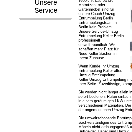
Teppich-, Laufband-,
Unsere
Matratzen- oder
Service
Gartenmöbel sind für
unsere Couch Umzug
Entrümpelung Berlin
Entrümpelungsteam in
Berlin kein Problem.
Unsere Service-Umzug
Entrümpelung Keller Berlin
professionell
umweltfreundlich. Wir
schaffen mehr Platz für
Neue Keller Sachen in
Ihrem Zuhause.
Wenn Kunde Ihr Umzug
Entrümpelung Keller altes
Umzug Entrümpelung
Keller Umzug Entrümpelung mö
Ihrer Seite. Zuverlässige, kom
Sie werden nicht länger allein
sofort bedienen. Rufen einfac
in einem geräumigen LKW unte
verschiedenen Materialien. De
der angemessenen Umzug Entrü
Die umweltschonende Entrümpe
Sachverständigen des Entrümp
Möbeln nicht ordnungsgemäß um
Bußgelder. Daher sind Umzug E