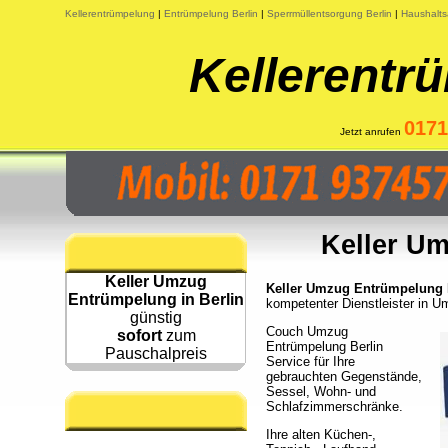
Kellerentrümpelung
|
Entrümpelung Berlin
|
Sperrmüllentsorgung Berlin
|
Haushalts
Kellerentr
0171
Jetzt anrufen
Keller Um
Keller Umzug
Keller Umzug Entrümpelung B
Entrümpelung in Berlin
kompetenter Dienstleister in 
günstig
Couch Umzug
sofort
zum
Entrümpelung Berlin
Pauschalpreis
Service für Ihre
gebrauchten Gegenstände,
Sessel, Wohn- und
Schlafzimmerschränke.
Ihre alten Küchen-,