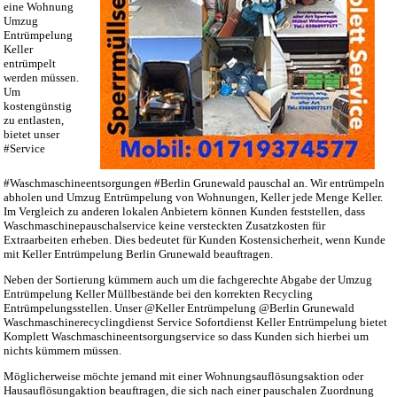
eine Wohnung
Umzug
Entrümpelung
Keller
entrümpelt
werden müssen.
Um
kostengünstig
zu entlasten,
bietet unser
#Service
#Waschmaschineentsorgungen #Berlin Grunewald pauschal an. Wir entrümpeln
abholen und Umzug Entrümpelung von Wohnungen, Keller jede Menge Keller.
Im Vergleich zu anderen lokalen Anbietern können Kunden feststellen, dass
Waschmaschinepauschalservice keine versteckten Zusatzkosten für
Extraarbeiten erheben. Dies bedeutet für Kunden Kostensicherheit, wenn Kunde
mit Keller Entrümpelung Berlin Grunewald beauftragen.
Neben der Sortierung kümmern auch um die fachgerechte Abgabe der Umzug
Entrümpelung Keller Müllbestände bei den korrekten Recycling
Entrümpelungsstellen. Unser @Keller Entrümpelung @Berlin Grunewald
Waschmaschinerecyclingdienst Service Sofortdienst Keller Entrümpelung bietet
Komplett Waschmaschineentsorgungservice so dass Kunden sich hierbei um
nichts kümmern müssen.
Möglicherweise möchte jemand mit einer Wohnungsauflösungsaktion oder
Hausauflösungaktion beauftragen, die sich nach einer pauschalen Zuordnung